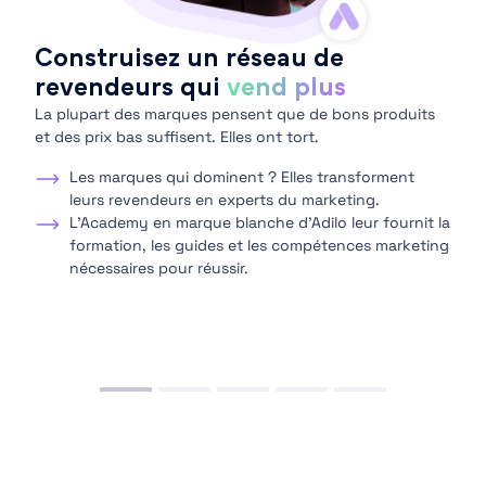
Construisez un réseau de
Fi
revendeurs qui
vend plus
— 
La plupart des marques pensent que de bons produits
SE
et des prix bas suffisent. Elles ont tort.
ces.
Vos 
mark
Les marques qui dominent ? Elles transforment
SEO 
leurs revendeurs en experts du marketing.
nser
L'Academy en marque blanche d'Adilo leur fournit la
dent
formation, les guides et les compétences marketing
nécessaires pour réussir.
e