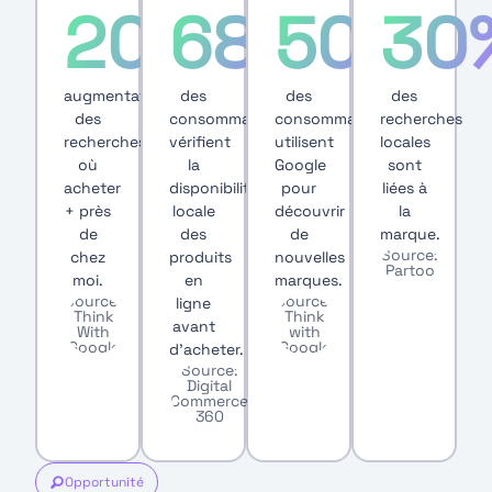
200
68
50
30
augmentation
des
des
des
des
consommateurs
consommateurs
recherches
recherches
vérifient
utilisent
locales
où
la
Google
sont
acheter
disponibilité
pour
liées à
+ près
locale
découvrir
la
de
des
de
marque.
Source:
chez
produits
nouvelles
Partoo
moi.
en
marques.
Source:
Source:
ligne
Think
Think
avant
With
with
Google
Google
d’acheter.
Source:
Digital
Commerce
360
Opportunité