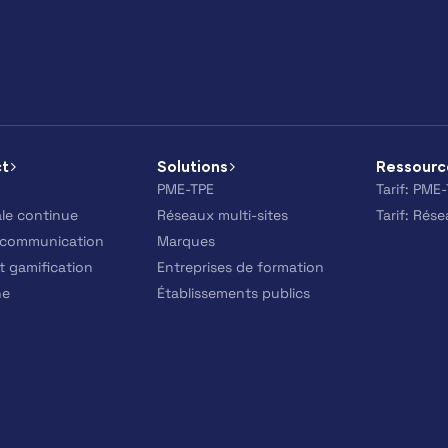
ct
Solutions
Ressourc
PME-TPE
Tarif: PME
ale continue
Réseaux multi-sites
Tarif: Rés
 communication
Marques
 gamification
Entreprises de formation
he
Établissements publics