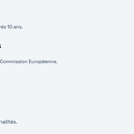
és 10 ans.
s
la Commission Européenne.
alités.