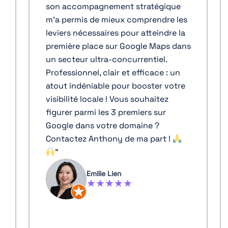
référencement Google : la formation
gique
d'Adilo est très pointue et à la fois
re les
très simple à comprendre. J'en suis
ndre la
ressortie avec beaucoup
ps dans
d'informations faciles à mettre en
l.
pratique. Je recommande leur
 : un
expertise à tous ceux qui souhaitent
 votre
des résultats rapides !
"
ez
r
Romain Mainot
★★★★★
t !