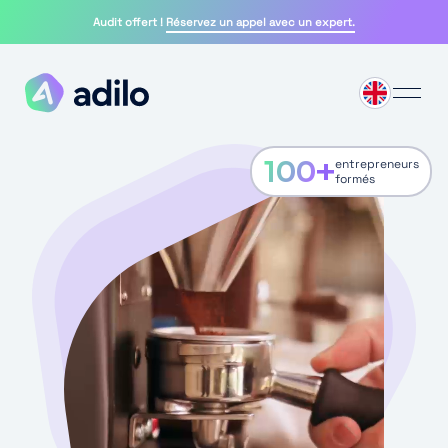
Audit offert !
Réservez un appel avec un expert.
100
+
entrepreneurs
formés