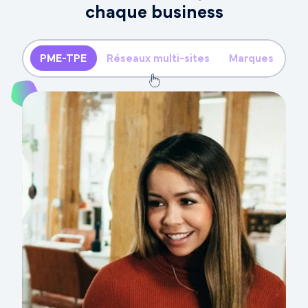
chaque business
PME-TPE
Réseaux multi-sites
Marques
In