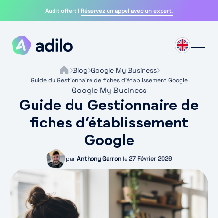
Skip
Audit offert !
Réservez un appel avec un expert.
to
content
Blog
Google My Business
Guide du Gestionnaire de fiches d’établissement Google
Google My Business
Guide du Gestionnaire de
fiches d’établissement
Google
par
Anthony Garron
le
27 Février 2026