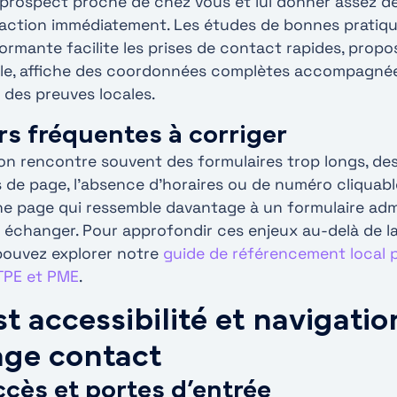
 prospect proche de chez vous et lui donner assez d
l’action immédiatement. Les études de bonnes pratiq
ormante facilite les prises de contact rapides, propo
ple, affiche des coordonnées complètes accompagnée
 des preuves locales.
rs fréquentes à corriger
, on rencontre souvent des formulaires trop longs, d
de page, l’absence d’horaires ou de numéro cliquable
e page qui ressemble davantage à un formulaire admi
à échanger. Pour approfondir ces enjeux au-delà de l
pouvez explorer notre
guide de référencement local 
TPE et PME
.
t accessibilité et navigatio
age contact
ccès et portes d’entrée