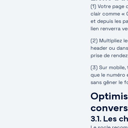
(1) Votre page 
clair comme « 
et depuis les pa
lien renverra 
(2) Multipliez l
header ou dans 
prise de rendez
(3) Sur mobile, 
que le numéro es
sans gêner le f
Optimis
convers
3.1. Les 
Le socle recomm