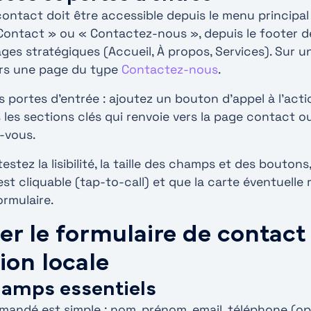
contact doit être accessible depuis le menu principal 
Contact » ou « Contactez-nous », depuis le footer 
ges stratégiques (Accueil, À propos, Services). Sur un 
vers une page du type
Contactez-nous
.
es portes d’entrée : ajoutez un bouton d’appel à l’acti
les sections clés qui renvoie vers la page contact ou
-vous.
testez la lisibilité, la taille des champs et des bouton
t cliquable (tap-to-call) et que la carte éventuelle re
ormulaire.
er le formulaire de contact
ion locale
champs essentiels
andé est simple : nom, prénom, email, téléphone (op