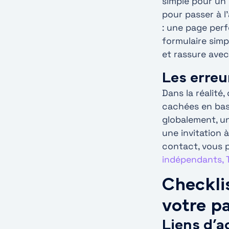
simple pour un
pour passer à 
: une page perf
formulaire sim
et rassure avec
Les erreu
Dans la réalité
cachées en bas 
globalement, un
une invitation 
contact, vous 
indépendants, 
Checklis
votre p
Liens d’a