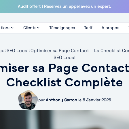
Audit offert !
Réservez un appel avec un expert.
Toggle
Toggle
utions
Clients
Témoignages
Tarif
A propos
og
SEO Local
Optimiser sa Page Contact – La Checklist C
SEO Local
miser sa Page Contact
Checklist Complète
par
Anthony Garron
le
5 Janvier 2026