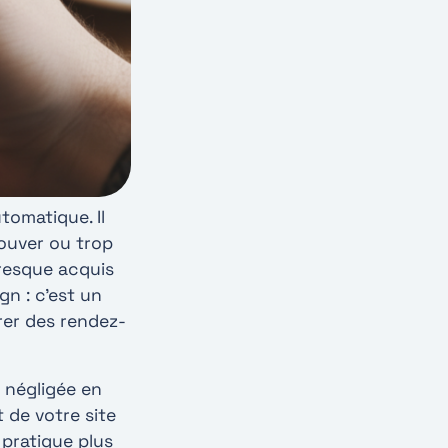
tomatique. Il
rouver ou trop
presque acquis
gn : c’est un
érer des rendez-
t négligée en
t de votre site
 pratique plus