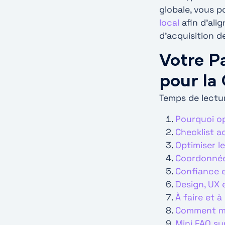
globale, vous 
local
afin d’ali
d’acquisition de
Votre P
pour la
Temps de lectur
Pourquoi op
Checklist a
Optimiser l
Coordonnées
Confiance e
Design, UX 
À faire et 
Comment me
Mini FAQ su