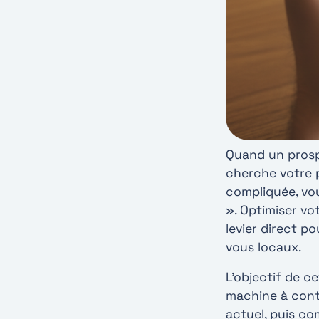
Quand un prospec
cherche votre p
compliquée, vou
». Optimiser vo
levier direct p
vous locaux.
L’objectif de c
machine à conta
actuel, puis co