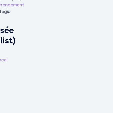
férencement
tégie
isée
ist)
ocal