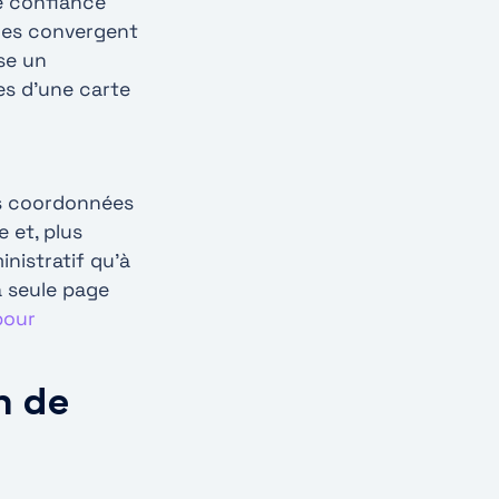
e confiance
ues convergent
se un
s d’une carte
es coordonnées
 et, plus
nistratif qu’à
a seule page
pour
n de